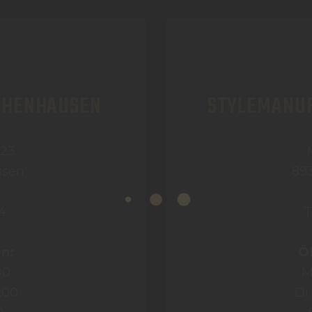
CHENHAUSEN
STYLEMANU
 23
usen
89
4
T
n:
Ö
00
M
0:00
Di 