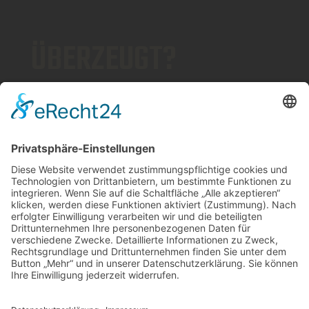
ÜBERZEUGT?
JETZT TERMIN
VEREINBAREN
ICHENHAUSEN
08223 4609
Stylemanufaktur © 2026 . All
Rights Reserved.