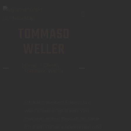
TOMMASO
WELLER
TERMIN
LEISTUNGEN /PREISE
Home
Clients
STANDORTE / KONTAKT
Tommaso Weller
TEAM
JOBS
Ich kann meinen Friseur nur
wärmstens empfehlen! Von
meinem ersten Besuch an habe
ich mich immer willkommen und